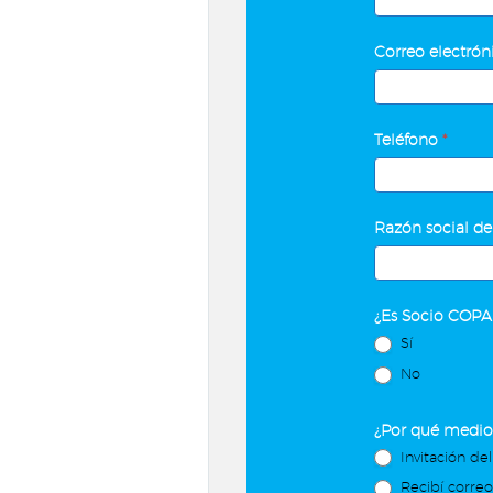
al
cliente
Correo electró
Teléfono
*
Razón social de
¿Es Socio COP
Sí
No
¿Por qué medio 
Invitación del
Recibí corre