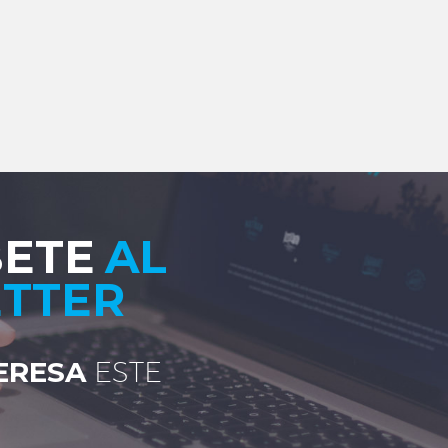
BETE
AL
TTER
TERESA
ESTE