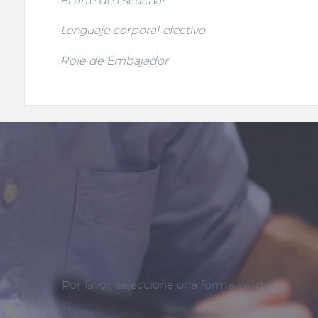
El arte de escuchar
Lenguaje corporal efectivo
Role de Embajador
Por favor, seleccione una forma válida