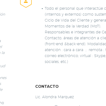


Todo el personal que interactúe c
ión
(internos y externos) como susten
Ciclo de Vida del Cliente y gener
Momentos de la Verdad (
MoT
).
Responsables e integrantes de C
Contacto, áreas de atención a cli
a
(
front-end
&back-
end
). Modalida
el
atención :
cara a
cara ;
remota :
t
 la
correo electrónico;
virtual :
Skype
sociales, etc.)
itud
ones
s
CONTACTO
de
Lic. Alondra Marquez
mo