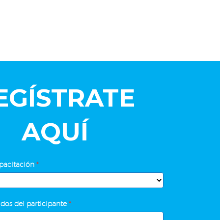
EGÍSTRATE
AQUÍ
pacitación
*
dos del participante
*