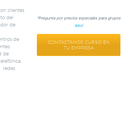
on clientes
to del
*Pregunta por precios especiales para grupos
ador de
aquí
.
entros de
CONTÁCTANOS CURSO EN
entes
TU EMPRESA
d de
elefónica,
, redes