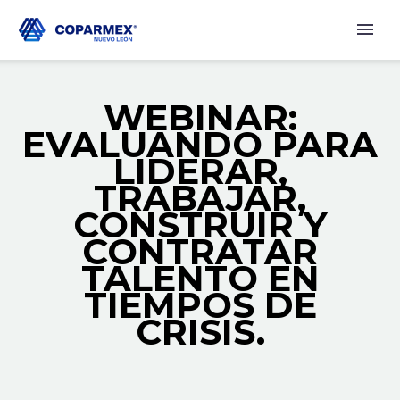
WEBINAR:
EVALUANDO PARA
LIDERAR,
TRABAJAR,
CONSTRUIR Y
CONTRATAR
TALENTO EN
TIEMPOS DE
CRISIS.