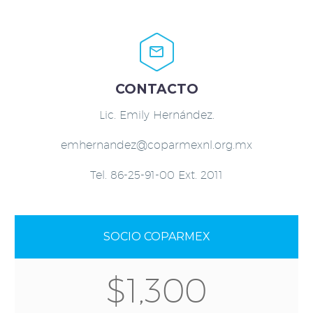


CONTACTO
Lic. Emily Hernández.
emhernandez@coparmexnl.org.mx
Tel. 86-25-91-00 Ext. 2011
SOCIO COPARMEX
$1,300