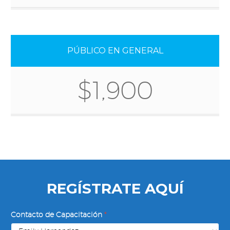
PÚBLICO EN GENERAL
$1,900
REGÍSTRATE AQUÍ
Evaluación
Contacto de Capacitación
*
del