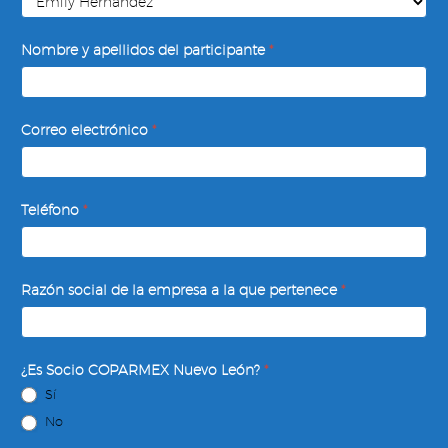
Desempeño
del
Nombre y apellidos del participante
*
Equipo
de
Trabajo
Correo electrónico
*
Teléfono
*
Razón social de la empresa a la que pertenece
*
¿Es Socio COPARMEX Nuevo León?
*
Sí
No