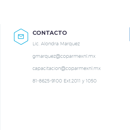
CONTACTO


Lic. Alondra Marquez
gmarquez@coparmexnl.mx
capacitacion@coparmexnl.mx
81-8625-9100 Ext.2011 y 1050