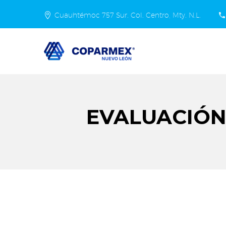
Cuauhtémoc 757 Sur. Col. Centro, Mty. N.L.
EVALUACIÓN