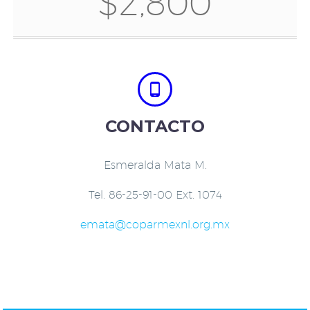
$2,800


CONTACTO
Esmeralda Mata M.
Tel. 86-25-91-00 Ext. 1074
emata@coparmexnl.org.mx