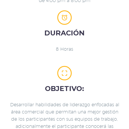
de 4:00 pm a 8:00 pm


DURACIÓN
8 Horas


OBJETIVO:
Desarrollar habilidades de liderazgo enfocadas al
área comercial que permitan una mejor gestión
de los participantes con sus equipos de trabajo,
adicionalmente el participante conocerá las