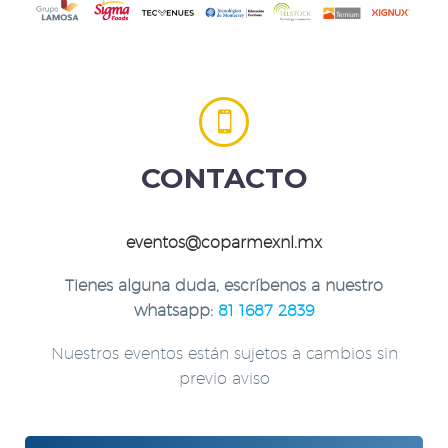


CONTACTO
eventos@coparmexnl.mx
Tienes alguna duda, escríbenos a nuestro
whatsapp:
81 1687 2839
Nuestros eventos están sujetos a cambios sin
previo aviso