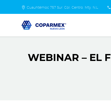
Cuauhtémoc 757 Sur. Col. Centro, Mty. N.L.
WEBINAR – EL 