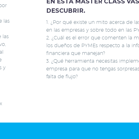
EN ESTA MASTER CLASS VAS
por
DESCUBRIR.
 las
1. ¿Por qué existe un mito acerca de la
en las empresas y sobre todo en las P
 las
2. ¿Cuál es el error que comenten la 
vo,
los dueños de PYMEs respecto a la in
al
financiera que manejan?
e
3. ¿Qué herramienta necesitas implem
s y
empresa para que no tengas sorpresas
falta de flujo?
x