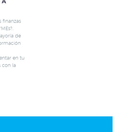
 A
s finanzas
YMEs?.
mayoría de
formación
entar en tu
 con la