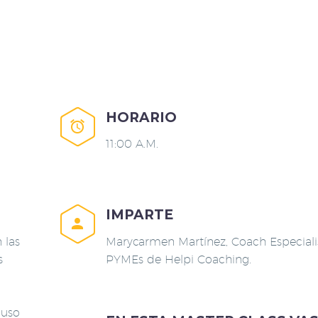
HORARIO


11:00 A.M.
IMPARTE


 las
Marycarmen Martínez, Coach Especiali
s
PYMEs de Helpi Coaching.
luso