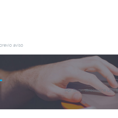
previo aviso
L
Por favor, seleccione una 