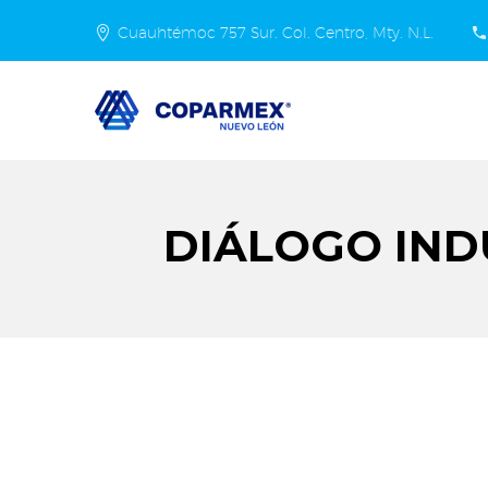
Cuauhtémoc 757 Sur. Col. Centro, Mty. N.L.
DIÁLOGO IND