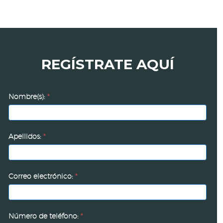
REGÍSTRATE AQUÍ
Diálogo
Nombre(s):
*
industrial
con
Claudia
Apellidos:
*
Sheinbaum
Correo electrónico:
*
Número de teléfono:
*