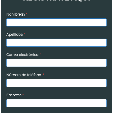
Diálogo
Nombre(s):
*
con
Xóchitl
Gálvez
Apellidos:
*
Correo electrónico:
*
Número de teléfono:
*
Empresa
*