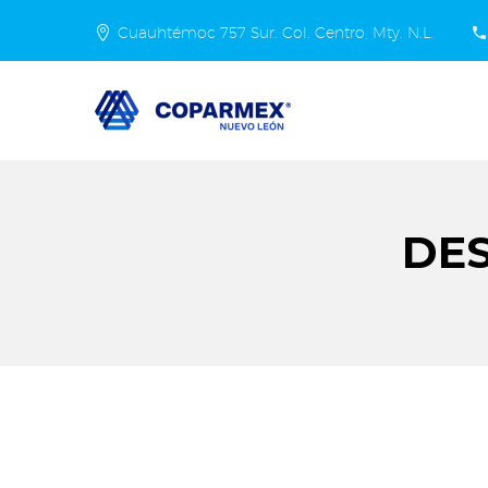
Cuauhtémoc 757 Sur. Col. Centro, Mty. N.L.
DES