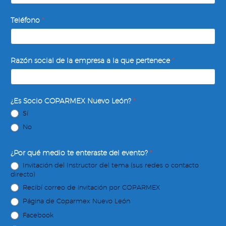
Teléfono
*
Razón social de la empresa a la que pertenece
*
¿Es Socio COPARMEX Nuevo León?
*
Sí
No
¿Por qué medio te enteraste del evento?
*
Invitación del Instructor del tema (sus redes o contacto
directo)
Recibí correo de invitación por COPARMEX
Página de Coparmex Nuevo León
Facebook