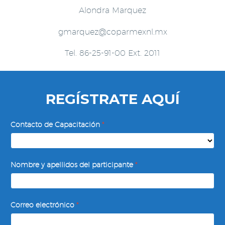
Alondra Marquez
gmarquez@coparmexnl.mx
Tel. 86-25-91-00 Ext. 2011
REGÍSTRATE AQUÍ
Desarrollo
Contacto de Capacitación
*
de
Competencias
Emocionales
Nombre y apellidos del participante
*
Correo electrónico
*