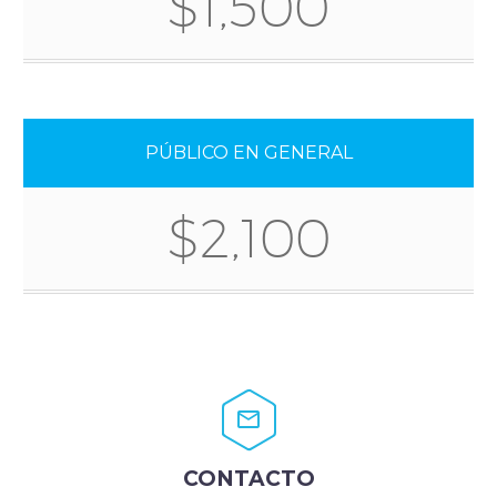
$1,500
PÚBLICO EN GENERAL
$2,100


CONTACTO