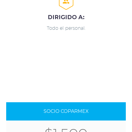


DIRIGIDO A:
Todo el personal.
SOCIO COPARMEX