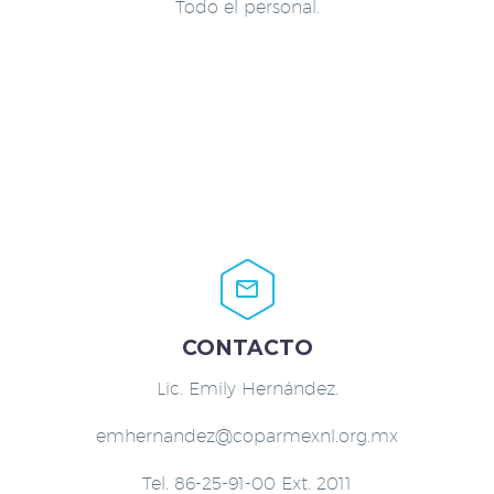
Todo el personal.


CONTACTO
Lic. Emily Hernández.
emhernandez@coparmexnl.org.mx
Tel. 86-25-91-00 Ext. 2011