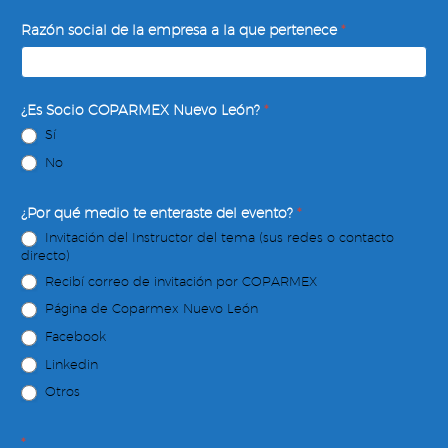
Razón social de la empresa a la que pertenece
*
¿Es Socio COPARMEX Nuevo León?
*
Sí
No
¿Por qué medio te enteraste del evento?
*
Invitación del Instructor del tema (sus redes o contacto
directo)
Recibí correo de invitación por COPARMEX
Página de Coparmex Nuevo León
Facebook
Linkedin
Otros
*