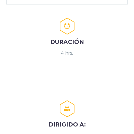


DURACIÓN
4 hrs.


DIRIGIDO A: