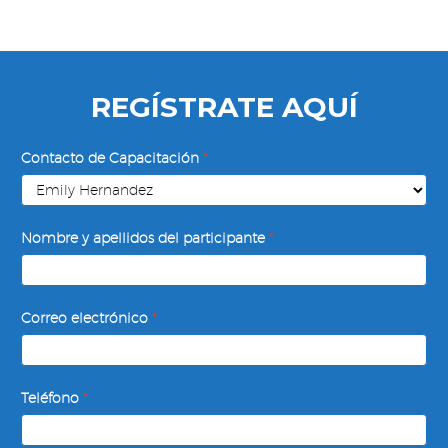
REGÍSTRATE AQUÍ
Definición
Contacto de Capacitación
*
de
Objetivos,
Estrategias
Nombre y apellidos del participante
*
y
Tácticas
Correo electrónico
*
Teléfono
*