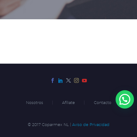
Nosotros
Afíliate
Contacto
© 2017 Coparmex NL |
Aviso de Privacidad