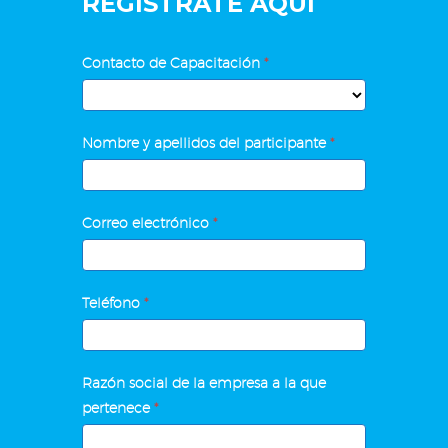
REGÍSTRATE AQUÍ
Taller
Contacto de Capacitación
*
Integral
de
Nóminas,
Nombre y apellidos del participante
*
IMSS
e
INFONAVIT
Correo electrónico
*
Teléfono
*
Razón social de la empresa a la que
pertenece
*