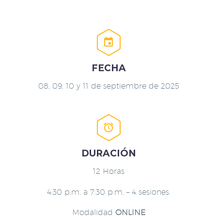


FECHA
08, 09, 10 y 11 de septiembre de 2025


DURACIÓN
12 Horas
4:30 p.m. a 7:30 p.m. – 4 sesiones.
Modalidad
ONLINE