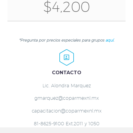
$4,200
*Pregunta por precios especiales para grupos
aquí
.


CONTACTO
Lic. Alondra Marquez
gmarquez@coparmexnl.mx
capacitacion@coparmexnl.mx
81-8625-9100 Ext.2011 y 1050