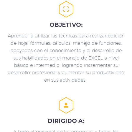


OBJETIVO:
Aprender a utilizar las técnicas para realizar edición
de hoja, fórmulas, cálculos, manejo de funciones,
apoyados con el conocimiento y el desarrollo de
sus habilidades en el manejo de EXCEL a nivel
básico e intermedio; logrando incrementar su
desarrollo profesional y aumentar su productividad
en sus actividades.


DIRIGIDO A:
A todo el personal de las empresas y todas las