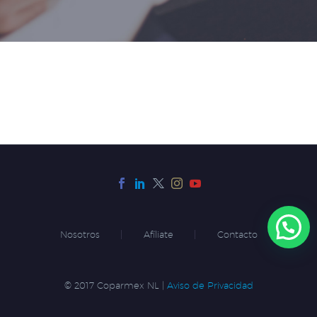
Nosotros
Afíliate
Contacto
© 2017 Coparmex NL |
Aviso de Privacidad