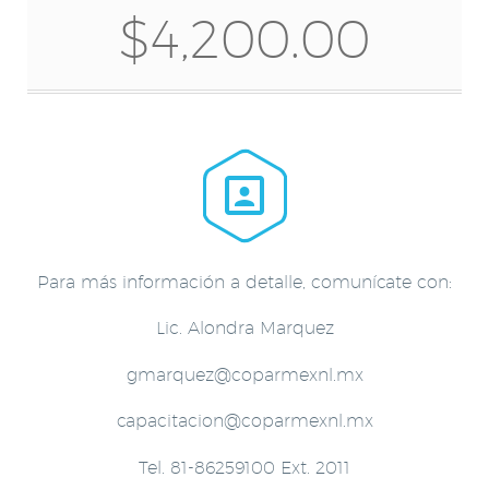
$4,200.00


Para más información a detalle, comunícate con:
Lic. Alondra Marquez
gmarquez@coparmexnl.mx
capacitacion@coparmexnl.mx
Tel. 81-86259100 Ext. 2011