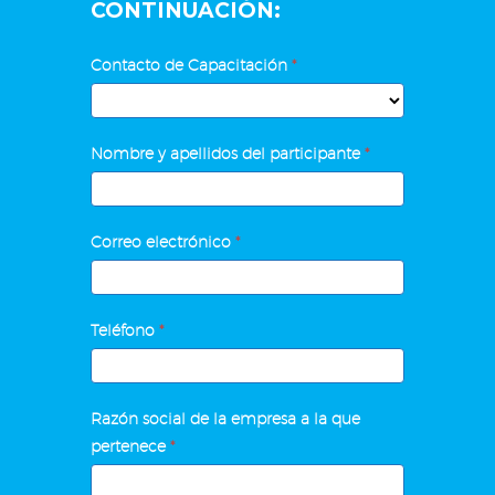
CONTINUACIÓN:
EXCEL
Contacto de Capacitación
*
BÁSICO
INTERMEDIO
Nombre y apellidos del participante
*
Correo electrónico
*
Teléfono
*
Razón social de la empresa a la que
pertenece
*