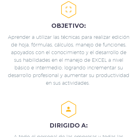


OBJETIVO:
Aprender a utilizar las técnicas para realizar edición
de hoja, fórmulas, cálculos, manejo de funciones,
apoyados con el conocimiento y el desarrollo de
sus habilidades en el manejo de EXCEL a nivel
básico e intermedio; logrando incrementar su
desarrollo profesional y aumentar su productividad
en sus actividades.


DIRIGIDO A:
A todo el personal de las empresas y todas las