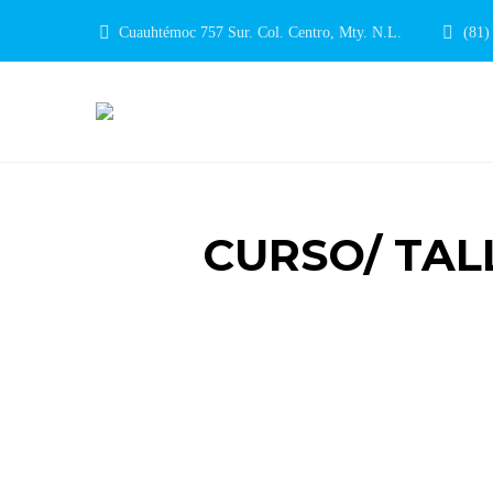
Cuauhtémoc 757 Sur. Col. Centro, Mty. N.L.
(81)
CURSO/ TAL