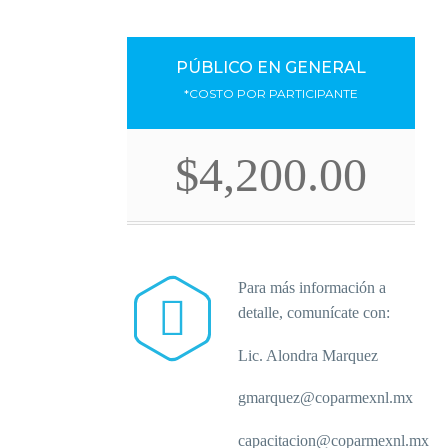
PÚBLICO EN GENERAL
*COSTO POR PARTICIPANTE
$4,200.00
Para más información a


detalle, comunícate con:
Lic. Alondra Marquez
gmarquez@coparmexnl.mx
capacitacion@coparmexnl.mx