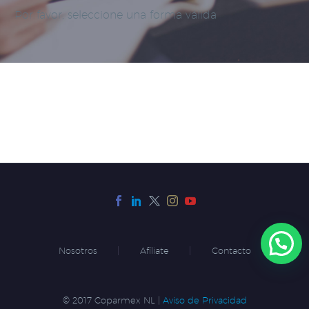
Por favor, seleccione una forma válida
Nosotros
Afíliate
Contacto
© 2017 Coparmex NL |
Aviso de Privacidad