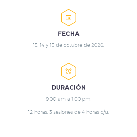


FECHA
13, 14 y 15 de octubre de 2026.


DURACIÓN
9:00 am a 1:00 pm.
12 horas, 3 sesiones de 4 horas c/u.