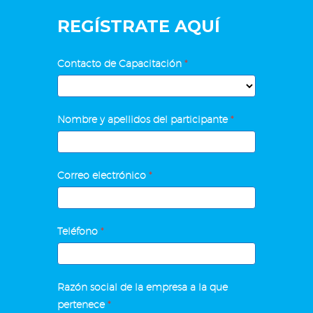
REGÍSTRATE AQUÍ
Excel
Contacto de Capacitación
*
Avanzado
y
Contacto
Macros
Nombre y apellidos del participante
*
de
Capacitación
Correo electrónico
*
Teléfono
*
Razón social de la empresa a la que
pertenece
*