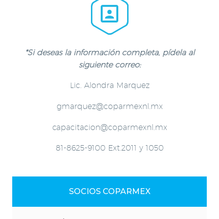


*Si deseas la información completa, pídela al
siguiente correo:
Lic. Alondra Marquez
gmarquez@coparmexnl.mx
capacitacion@coparmexnl.mx
81-8625-9100 Ext.2011 y 1050
SOCIOS COPARMEX