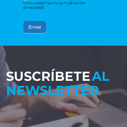
(www.coparmexnl.org.mx/aviso-de-
privacidad/)
Enviar
SUSCRÍBETE
AL
NEWSLETTER