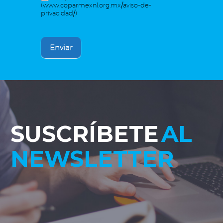
(www.coparmexnl.org.mx/aviso-de-
privacidad/)
Enviar
SUSCRÍBETE
AL
NEWSLETTER