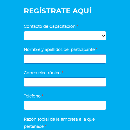
REGÍSTRATE AQUÍ
Excel
Contacto de Capacitación
*
Avanzado
y
Contacto
Macros
Nombre y apellidos del participante
*
de
Capacitación
Correo electrónico
*
Teléfono
*
Razón social de la empresa a la que
pertenece
*