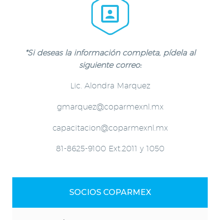


*Si deseas la información completa, pídela al
siguiente correo:
Lic. Alondra Marquez
gmarquez@coparmexnl.mx
capacitacion@coparmexnl.mx
81-8625-9100 Ext.2011 y 1050
SOCIOS COPARMEX