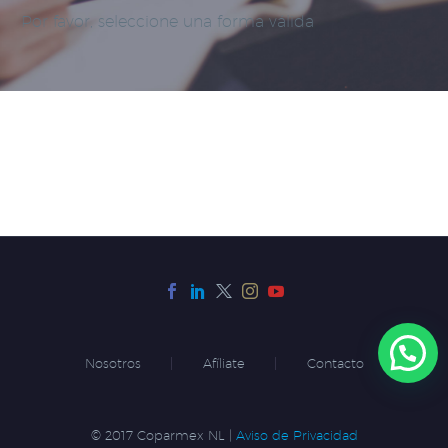
Por favor, seleccione una forma válida
Nosotros
Afíliate
Contacto
© 2017 Coparmex NL |
Aviso de Privacidad