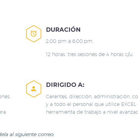
DURACIÓN


2:00 pm a 6:00 pm.
12 horas, tres sesiones de 4 horas c/u.
DIRIGIDO A:


ones,
Gerentes, dirección, administración, c
y a todo el personal que utilice EXCE
era
herramienta de trabajo a nivel avanza
la al siguiente correo: