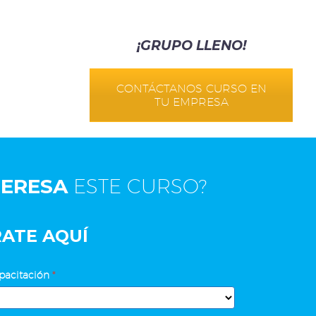
¡GRUPO LLENO!
CONTÁCTANOS CURSO EN
TU EMPRESA
TERESA
ESTE CURSO?
RATE AQUÍ
pacitación
*