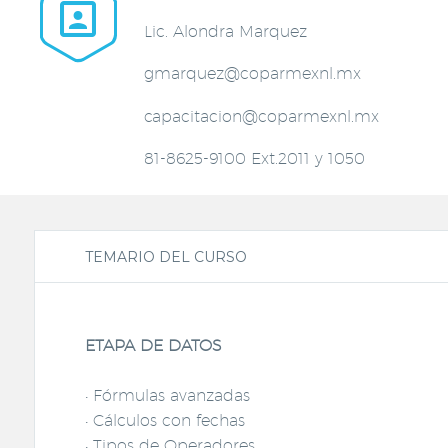


Lic. Alondra Marquez
gmarquez@coparmexnl.mx
capacitacion@coparmexnl.mx
81-8625-9100 Ext.2011 y 1050
TEMARIO DEL CURSO
ETAPA DE DATOS
• Fórmulas avanzadas
• Cálculos con fechas
• Tipos de Operadores