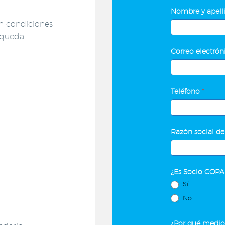
Contacto
Macros
Nombre y apelli
de
n condiciones
Capacitación
úsqueda
Correo electró
Teléfono
*
Razón social de
¿Es Socio COP
Sí
No
¿Por qué medio 