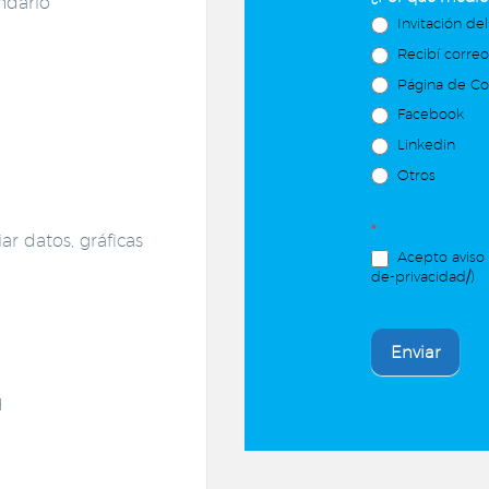
ndario
Invitación del
Recibí corre
Página de C
Facebook
Linkedin
Otros
*
ar datos, gráficas
Acepto aviso 
de-privacidad/)
Enviar
H