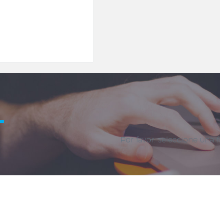
L
Por favor, seleccione una 