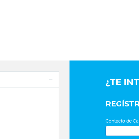
¿TE IN
REGÍST
Excel
Contacto de Ca
Avanzado
y