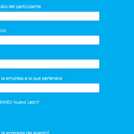
dos del participante
*
nico
*
 la empresa a la que pertenece
*
ARMEX Nuevo León?
*
te enteraste del evento?
*