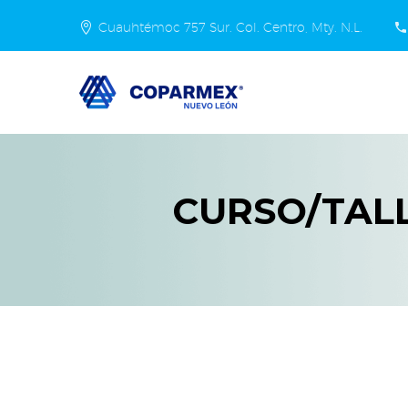
Cuauhtémoc 757 Sur. Col. Centro, Mty. N.L.
CURSO/TAL