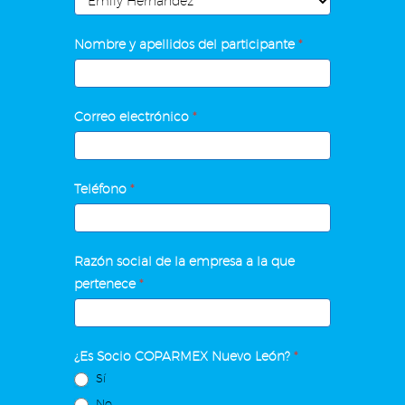
al
Crédito
Nombre y apellidos del participante
*
y
Cobranza
Efectiva
Correo electrónico
*
Teléfono
*
Razón social de la empresa a la que
pertenece
*
¿Es Socio COPARMEX Nuevo León?
*
Sí
No