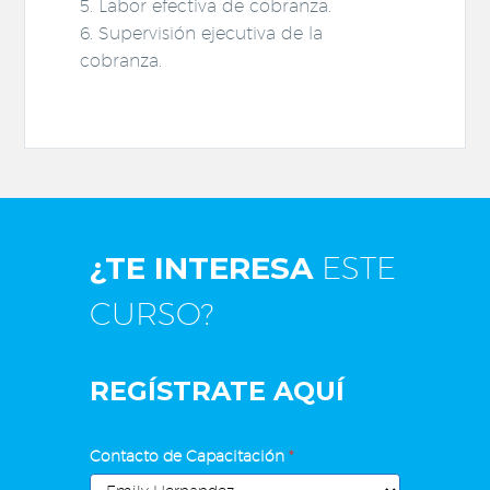
5. Labor efectiva de cobranza.
6. Supervisión ejecutiva de la
cobranza.
¿TE INTERESA
ESTE
CURSO?
REGÍSTRATE AQUÍ
El
Contacto de Capacitación
*
Otorgamiento