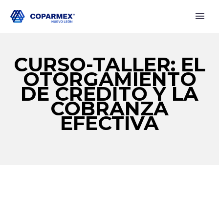
CURSO-TALLER: EL
OTORGAMIENTO
DE CRÉDITO Y LA
COBRANZA
EFECTIVA