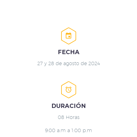


FECHA
27 y 28 de agosto de 2024


DURACIÓN
08 Horas
9:00 a.m a 1:00 p.m