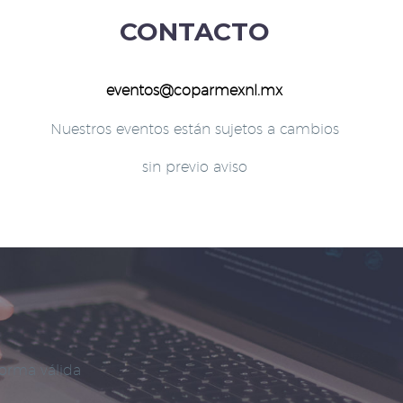
CONTACTO
eventos@coparmexnl.mx
Nuestros eventos están sujetos a cambios
sin previo aviso
forma válida