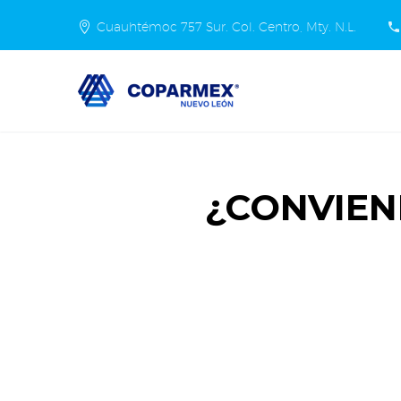
Cuauhtémoc 757 Sur. Col. Centro, Mty. N.L.
¿CONVIEN