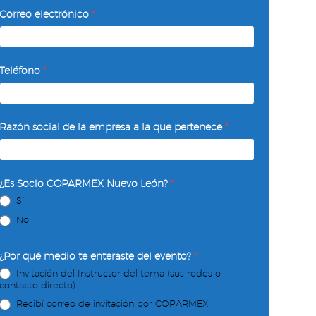
Correo electrónico
*
Teléfono
*
Razón social de la empresa a la que pertenece
*
¿Es Socio COPARMEX Nuevo León?
*
Sí
No
¿Por qué medio te enteraste del evento?
*
Invitación del Instructor del tema (sus redes o
contacto directo)
Recibí correo de invitación por COPARMEX