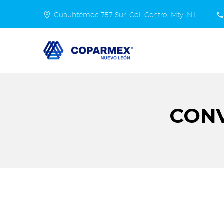
Cuauhtémoc 757 Sur. Col. Centro, Mty. N.L.
CONV