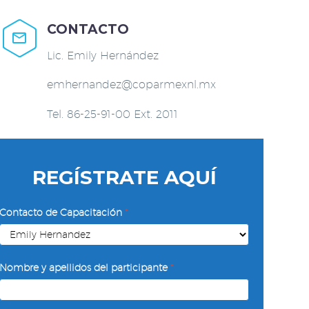
CONTACTO


Lic. Emily Hernández
emhernandez@coparmexnl.mx
Tel. 86-25-91-00 Ext. 2011
REGÍSTRATE AQUÍ
Conversaciones
Contacto de Capacitación
*
de
Calidad
Nombre y apellidos del participante
*