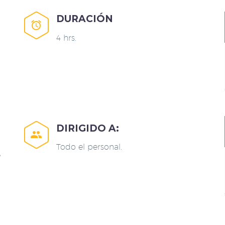
DURACIÓN


4 hrs.
DIRIGIDO A:


Todo el personal.
e