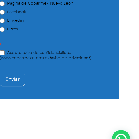
Página de Coparmex Nuevo León
Facebook
Linkedin
Otros
*
Acepto aviso de confidencialidad
(www.coparmexnl.org.mx/aviso-de-privacidad/)
Enviar