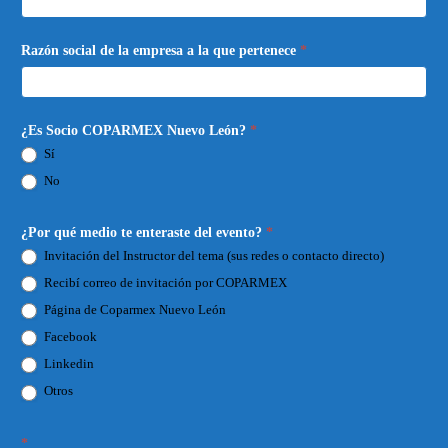
Razón social de la empresa a la que pertenece
*
¿Es Socio COPARMEX Nuevo León?
*
Sí
No
¿Por qué medio te enteraste del evento?
*
Invitación del Instructor del tema (sus redes o contacto directo)
Recibí correo de invitación por COPARMEX
Página de Coparmex Nuevo León
Facebook
Linkedin
Otros
*