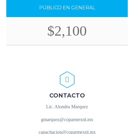
PÚBLICO EN GENERAL
$2,100


CONTACTO
Lic. Alondra Marquez
gmarquez@coparmexnl.mx
capacitacion@coparmexnl.mx