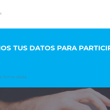
x
S TUS DATOS PARA PARTICIP
a forma válida