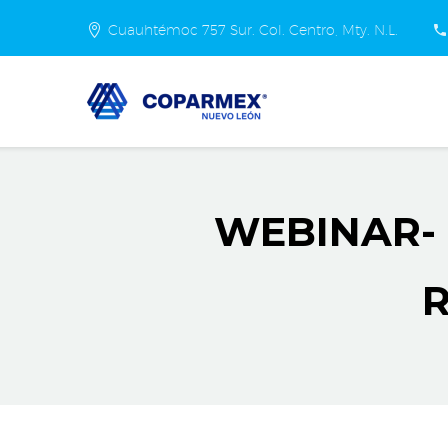
Cuauhtémoc 757 Sur. Col. Centro, Mty. N.L.
WEBINAR- 