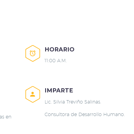
HORARIO


11:00 A.M.
IMPARTE


Lic. Silvia Treviño Salinas.
Consultora de Desarrollo Humano.
as en