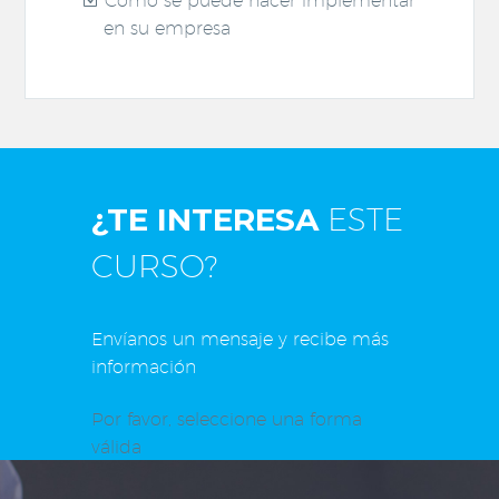
Cómo se puede hacer implementar
en su empresa
¿TE INTERESA
ESTE
CURSO?
Envíanos un mensaje y recibe más
información
Por favor, seleccione una forma
válida