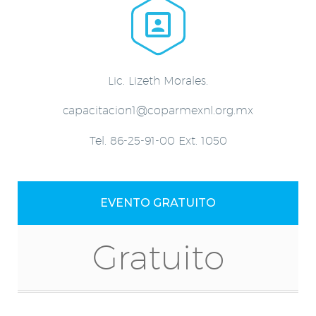


Lic. Lizeth Morales.
capacitacion1@coparmexnl.org.mx
Tel. 86-25-91-00 Ext. 1050
EVENTO GRATUITO
Gratuito