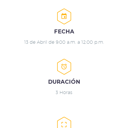


FECHA
13 de Abril de 9:00 a.m. a 12:00 p.m.


DURACIÓN
3 Horas

