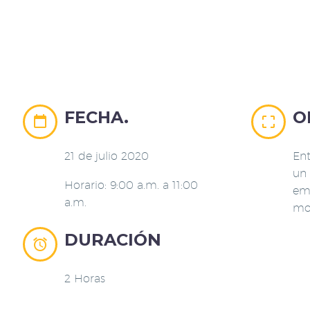
FECHA.
O




21 de julio 2020
Ent
un 
Horario: 9:00 a.m. a 11:00
emo
a.m.
mo
DURACIÓN


2 Horas