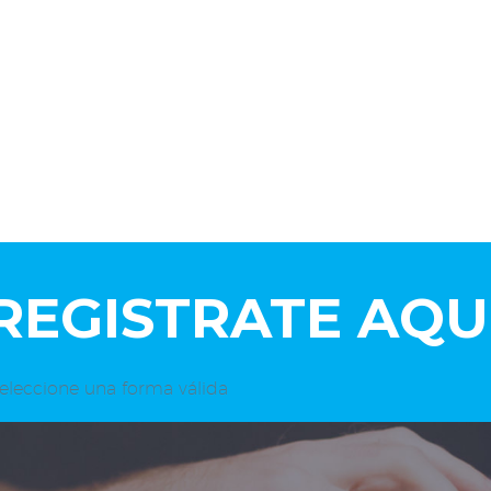
¡REGISTRATE AQUÍ
seleccione una forma válida