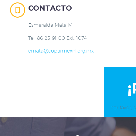
CONTACTO


Esmeralda Mata M.
Tel. 86-25-91-00 Ext. 1074
emata@coparmexnl.org.mx
Por favor, 