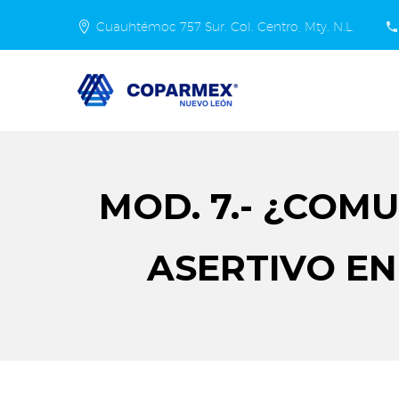
Cuauhtémoc 757 Sur. Col. Centro, Mty. N.L.
MOD. 7.- ¿COM
ASERTIVO EN