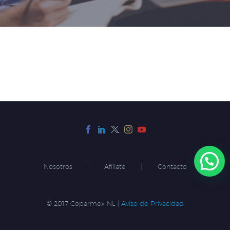
Nosotros
Afíliate
Contacto
© 2017 Coparmex NL |
Aviso de Privacidad