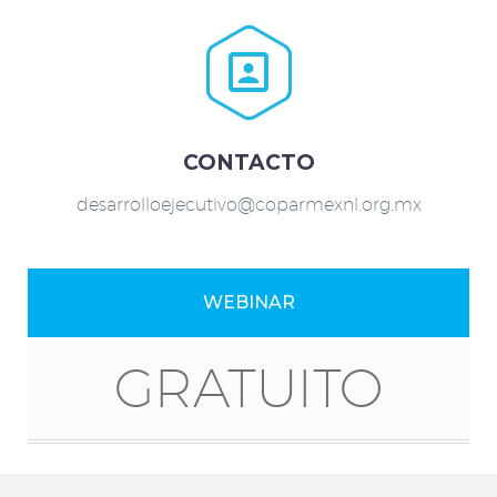


CONTACTO
desarrolloejecutivo@coparmexnl.org.mx
WEBINAR
GRATUITO