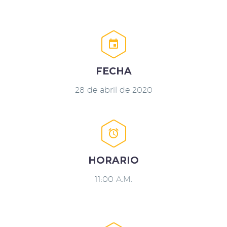


FECHA
28 de abril de 2020


HORARIO
11:00 A.M.