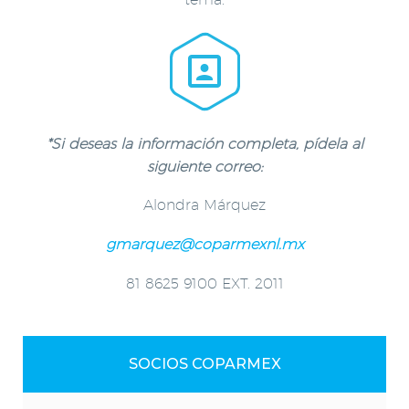


*Si deseas la información completa, pídela al
siguiente correo:
Alondra Márquez
gmarquez@coparmexnl.mx
81 8625 9100 EXT. 2011
SOCIOS COPARMEX