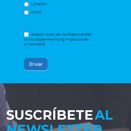
Linkedin
Otros
*
Acepto aviso de confidencialidad
(www.coparmexnl.org.mx/aviso-de-
privacidad/)
Enviar
SUSCRÍBETE
AL
NEWSLETTER