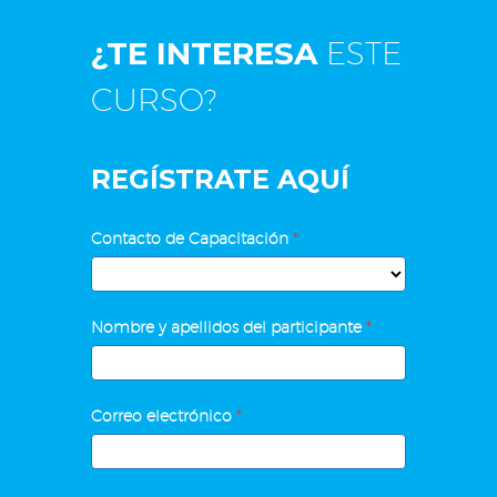
¿TE INTERESA
ESTE
CURSO?
REGÍSTRATE AQUÍ
¿Cómo
Contacto de Capacitación
*
será
mi
Contacto
pensión,
Nombre y apellidos del participante
*
de
la
Capacitación
puedo
mejorar?
Correo electrónico
*