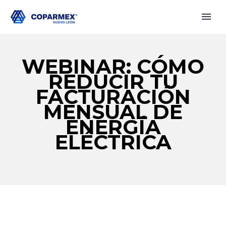
WEBINAR: CÓMO
REDUCIR TU
FACTURACIÓN
MENSUAL DE
ENERGÍA
ELÉCTRICA