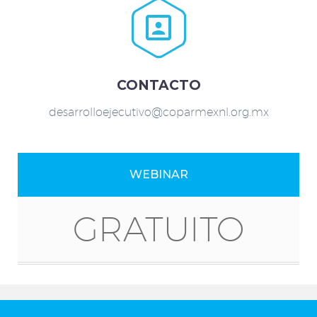


CONTACTO
desarrolloejecutivo@coparmexnl.org.mx
WEBINAR
GRATUITO