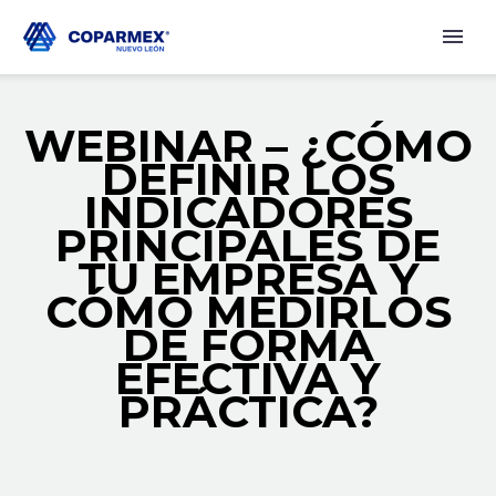
WEBINAR – ¿CÓMO
DEFINIR LOS
INDICADORES
PRINCIPALES DE
TU EMPRESA Y
CÓMO MEDIRLOS
DE FORMA
EFECTIVA Y
PRÁCTICA?