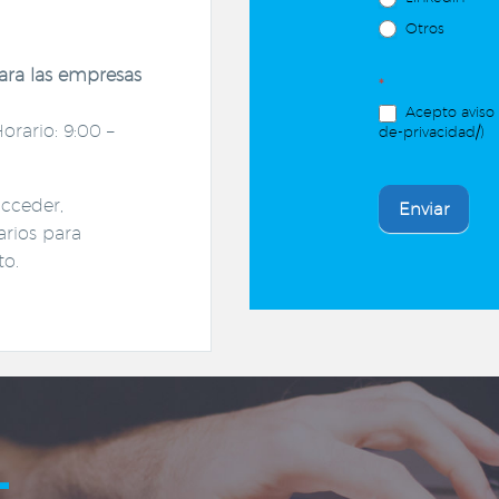
Otros
ara las empresas
*
Acepto aviso 
orario: 9:00 –
de-privacidad/)
acceder,
Enviar
arios para
to.
L