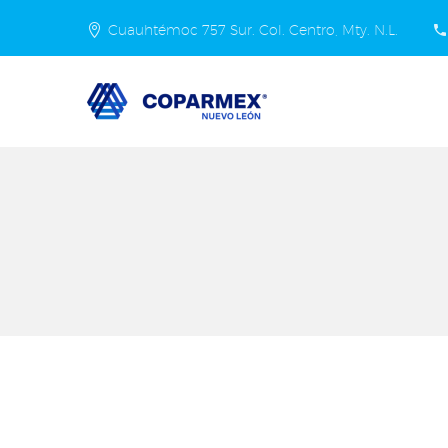
Cuauhtémoc 757 Sur. Col. Centro, Mty. N.L.