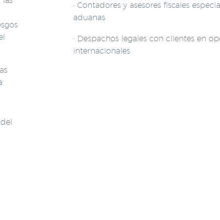
 las
· Contadores y asesores fiscales especi
aduanas
esgos
el
· Despachos legales con clientes en o
internacionales
as
a
 del