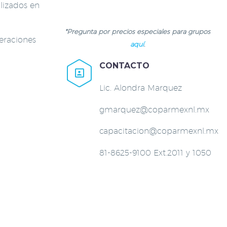
alizados en
*Pregunta por precios especiales para grupos
peraciones
aquí
.
CONTACTO


Lic. Alondra Marquez
gmarquez@coparmexnl.mx
capacitacion@coparmexnl.mx
81-8625-9100 Ext.2011 y 1050