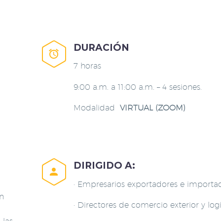
DURACIÓN


7 horas
9:00 a.m. a 11:00 a.m. – 4 sesiones.
Modalidad
VIRTUAL (ZOOM)
DIRIGIDO A:


· Empresarios exportadores e importa
n
· Directores de comercio exterior y logí