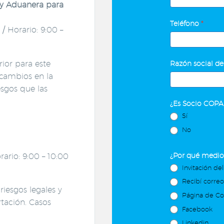
Ley Aduanera para
Teléfono
*
/ Horario: 9:00 –
ior para este
Razón social de
cambios en la
esgos que las
¿Es Socio COP
Sí
No
¿Por qué medio 
rario: 9:00 – 10:00
Invitación del
Recibí corre
riesgos legales y
Página de C
tación. Casos
Facebook
Linkedin