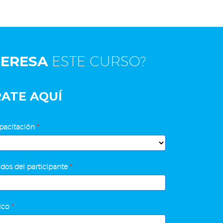
TERESA
ESTE CURSO?
RATE AQUÍ
pacitación
*
dos del participante
*
nico
*