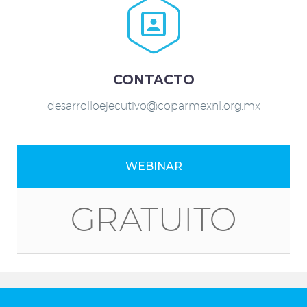


CONTACTO
desarrolloejecutivo@coparmexnl.org.mx
WEBINAR
GRATUITO