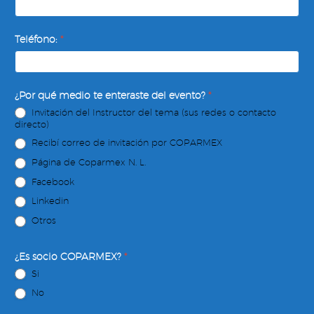
Teléfono:
*
¿Por qué medio te enteraste del evento?
*
Invitación del Instructor del tema (sus redes o contacto
directo)
Recibí correo de invitación por COPARMEX
Página de Coparmex N. L.
Facebook
Linkedin
Otros
¿Es socio COPARMEX?
*
Si
No