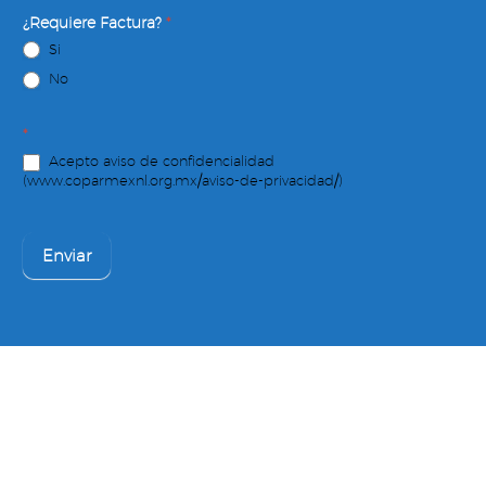
¿Requiere Factura?
*
Si
No
*
Acepto aviso de confidencialidad
(www.coparmexnl.org.mx/aviso-de-privacidad/)
Enviar