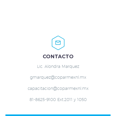


CONTACTO
Lic. Alondra Marquez
gmarquez@coparmexnl.mx
capacitacion@coparmexnl.mx
81-8625-9100 Ext.2011 y 1050