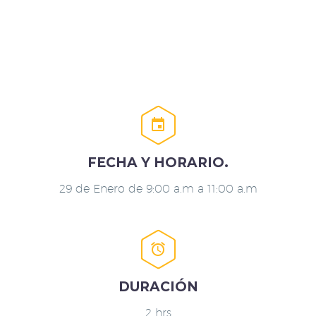


FECHA Y HORARIO.
29 de Enero de 9:00 a.m a 11:00 a.m


DURACIÓN
2 hrs