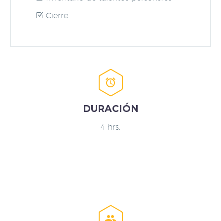
Cierre


DURACIÓN
4 hrs.

