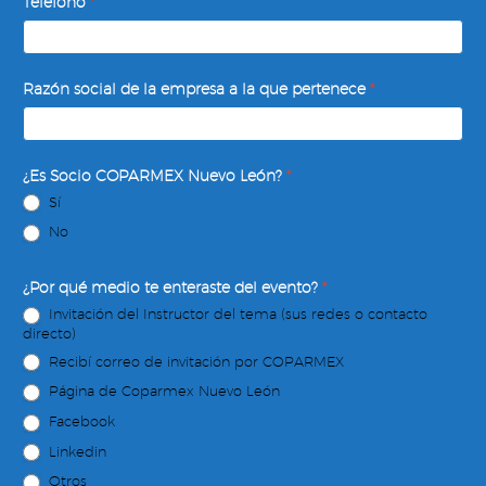
Teléfono
*
Razón social de la empresa a la que pertenece
*
¿Es Socio COPARMEX Nuevo León?
*
Sí
No
¿Por qué medio te enteraste del evento?
*
Invitación del Instructor del tema (sus redes o contacto
directo)
Recibí correo de invitación por COPARMEX
Página de Coparmex Nuevo León
Facebook
Linkedin
Otros