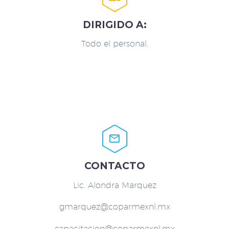
DIRIGIDO A:
Todo el personal.


CONTACTO
Lic. Alondra Marquez
gmarquez@coparmexnl.mx
capacitacion@coparmexnl.mx