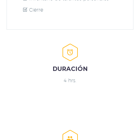
Cierre


DURACIÓN
4 hrs.

