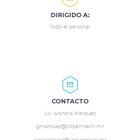
DIRIGIDO A:
Todo el personal.


CONTACTO
Lic. Alondra Marquez
gmarquez@coparmexnl.mx
capacitacion@coparmexnl.mx