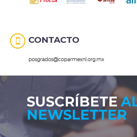
CONTACTO


posgrados@coparmexnl.org.mx
SUSCRÍBETE
A
NEWSLETTER