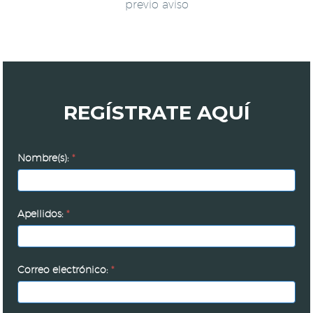
previo aviso
REGÍSTRATE AQUÍ
Asamblea
Nombre(s):
*
2027
Apellidos:
*
Correo electrónico:
*