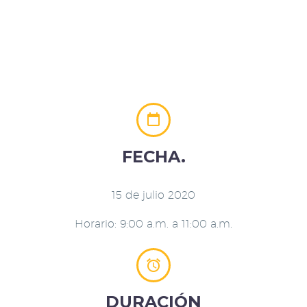


FECHA.
15 de julio 2020
Horario: 9:00 a.m. a 11:00 a.m.


DURACIÓN