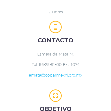
2 Horas


CONTACTO
Esmeralda Mata M.
Tel. 86-25-91-00 Ext. 1074
emata@coparmexnl.org.mx


OBJETIVO