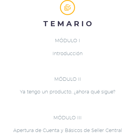


T E M A R I O
MÓDULO I
Introducción
MÓDULO II
Ya tengo un producto, ¿ahora qué sigue?
MÓDULO III
Apertura de Cuenta y Básicos de Seller Central