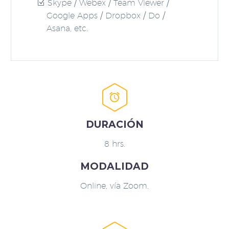
Skype / Webex / Team Viewer /
Google Apps / Dropbox / Do /
Asana, etc.


DURACIÓN
8 hrs.
MODALIDAD
Online, vía Zoom.