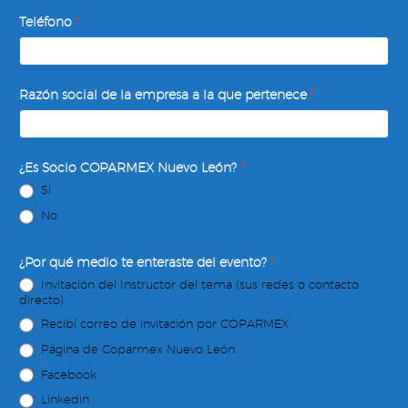
Teléfono
*
Razón social de la empresa a la que pertenece
*
¿Es Socio COPARMEX Nuevo León?
*
Sí
No
¿Por qué medio te enteraste del evento?
*
Invitación del Instructor del tema (sus redes o contacto
directo)
Recibí correo de invitación por COPARMEX
Página de Coparmex Nuevo León
Facebook
Linkedin