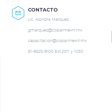
CONTACTO


Lic. Alondra Marquez
gmarquez@coparmexnl.mx
capacitacion@coparmexnl.mx
81-8625-9100 Ext.2011 y 1050