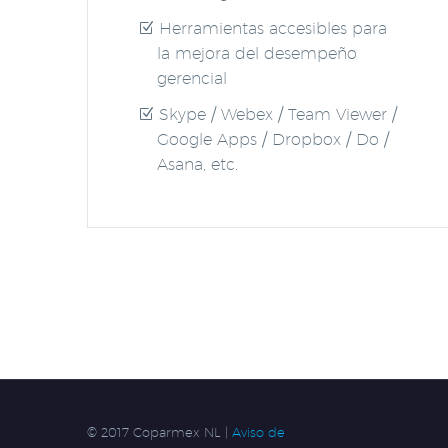
Herramientas accesibles para
la mejora del desempeño
gerencial
Skype / Webex / Team Viewer /
Google Apps / Dropbox / Do /
Asana, etc.
© 2017 Coparmex NL |
Aviso de