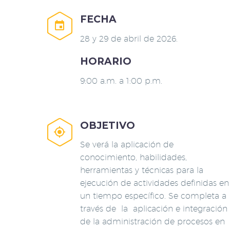
FECHA


28 y 29 de abril de 2026.
HORARIO
9:00 a.m. a 1:00 p.m.
OBJETIVO


Se verá la aplicación de
conocimiento, habilidades,
herramientas y técnicas para la
ejecución de actividades definidas en
un tiempo específico. Se completa a
través de la aplicación e integración
de la administración de procesos en