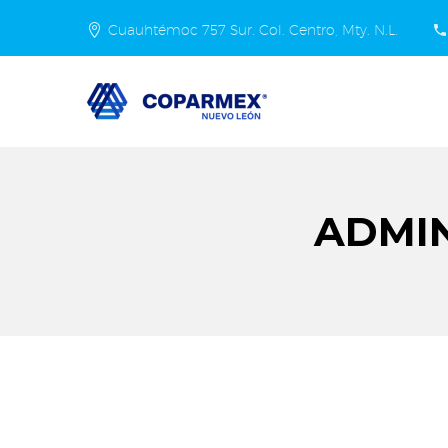
Cuauhtémoc 757 Sur. Col. Centro, Mty. N.L.
ADMIN