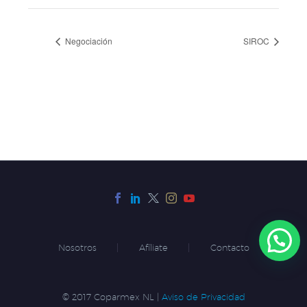
Negociación
SIROC
Nosotros
Afíliate
Contacto
© 2017 Coparmex NL |
Aviso de Privacidad