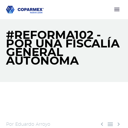
#REFORMA102 -
POR UNA FISCALÍA
GENERAL
AUTÓNOMA



Por Eduardo Arroyo