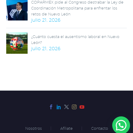
COPARMEX pide al Congreso destrabar la Ley de
Coordinación Metropolitana para enfrentar los
retos de Nuevo León
julio 21, 2026
¿Cuánto cuesta el ausentismo laboral en Nuevo
León?
julio 21, 2026
Nosotros
Afíliate
Contacto