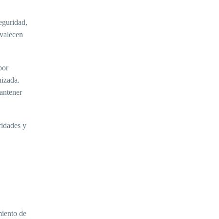
eguridad,
evalecen
por
nizada.
mantener
ridades y
miento de