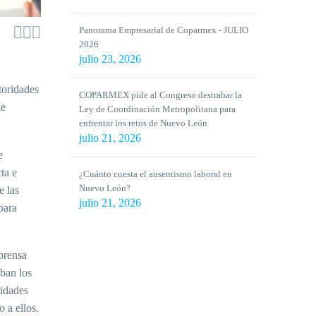



Panorama Empresarial de Coparmex - JULIO
2026
julio 23, 2026
toridades
COPARMEX pide al Congreso destrabar la
de
Ley de Coordinación Metropolitana para
enfrentar los retos de Nuevo León
julio 21, 2026
e
ta e
¿Cuánto cuesta el ausentismo laboral en
Nuevo León?
e las
julio 21, 2026
para
prensa
aban los
ridades
 a ellos.