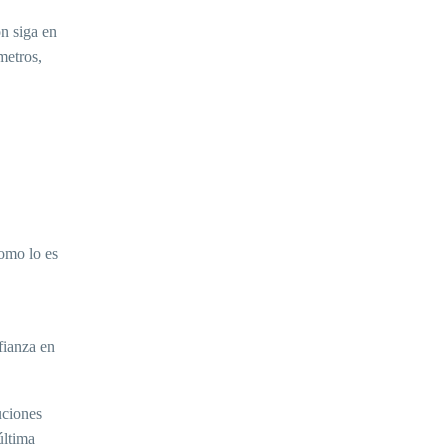
ón siga en
metros,
como lo es
fianza en
uciones
última