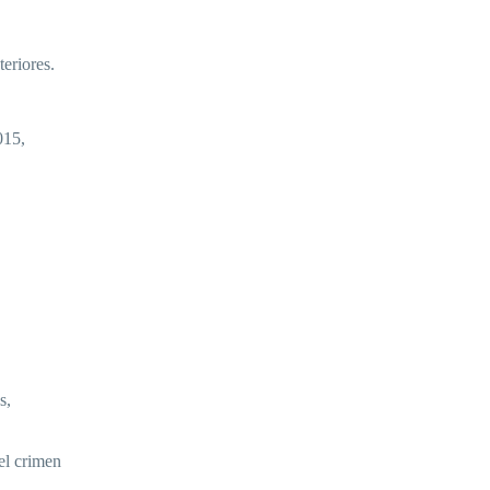
eriores.
015,
s,
el crimen