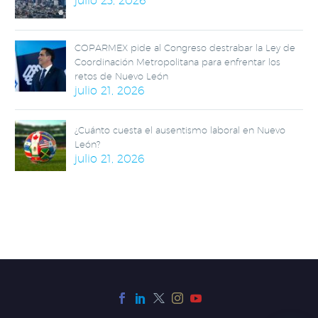
julio 23, 2026
COPARMEX pide al Congreso destrabar la Ley de
Coordinación Metropolitana para enfrentar los
retos de Nuevo León
julio 21, 2026
¿Cuánto cuesta el ausentismo laboral en Nuevo
León?
julio 21, 2026