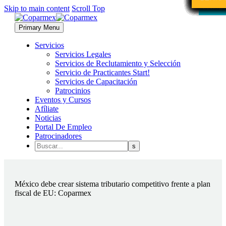
Skip to main content
Scroll Top
CLOSE
CLOSE
CLOSE
Primary Menu
Servicios
Servicios Legales
Servicios de Reclutamiento y Selección
Servicio de Practicantes Start!
Servicios de Capacitación
Patrocinios
Eventos y Cursos
Afíliate
Noticias
Portal De Empleo
Patrocinadores
México debe crear sistema tributario competitivo frente a plan
fiscal de EU: Coparmex