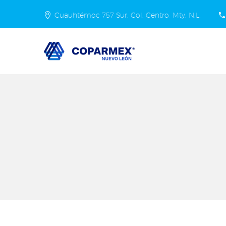
Cuauhtémoc 757 Sur. Col. Centro, Mty. N.L.