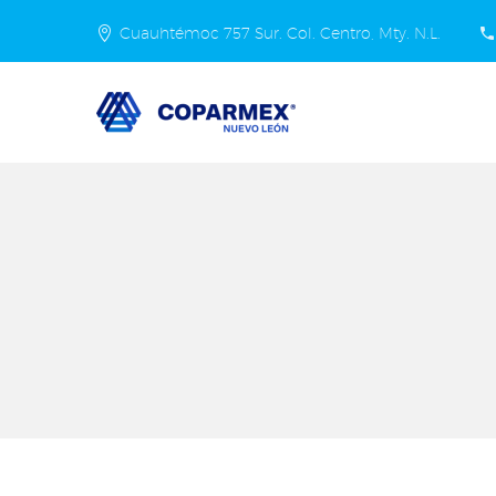
Cuauhtémoc 757 Sur. Col. Centro, Mty. N.L.