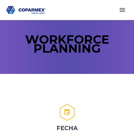
WORKFORCE
PLANNING


FECHA