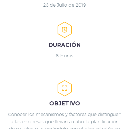
26 de Julio de 2019


DURACIÓN
8 Horas


OBJETIVO
Conocer los mecanismos y factores que distinguen
a las empresas que llevan a cabo la planificación
de su talento integrándolo con el plan estratégico